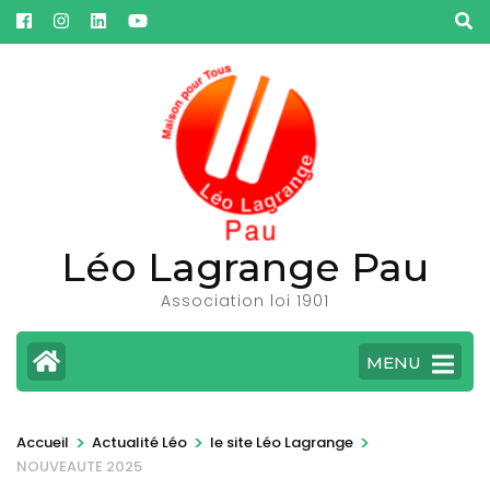
Aller
au
contenu
(Pressez
Entrée)
Léo Lagrange Pau
Association loi 1901
MENU
>
>
>
Accueil
Actualité Léo
le site Léo Lagrange
NOUVEAUTE 2025