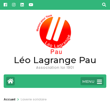
Aller
au
contenu
(Pressez
Entrée)
Léo Lagrange Pau
Association loi 1901
MENU
>
Accueil
Laverie solidaire