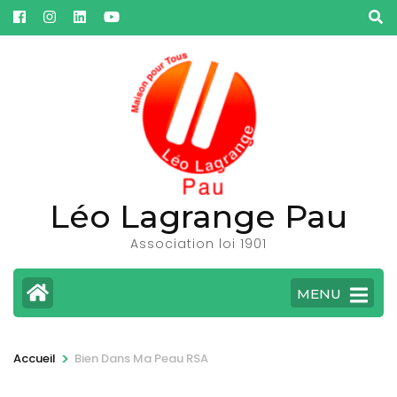
Aller
au
contenu
(Pressez
Entrée)
Léo Lagrange Pau
Association loi 1901
MENU
>
Accueil
Bien Dans Ma Peau RSA