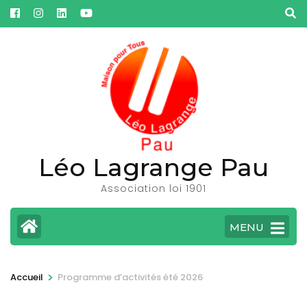
Aller
au
contenu
(Pressez
Entrée)
Léo Lagrange Pau
Association loi 1901
MENU
>
Accueil
Programme d’activités été 2026