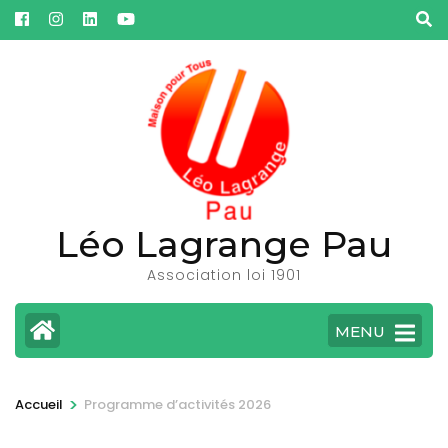
Aller
au
contenu
(Pressez
Entrée)
Léo Lagrange Pau
Association loi 1901
MENU
>
Accueil
Programme d’activités 2026