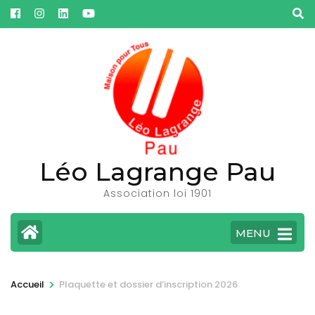
Aller
au
contenu
(Pressez
Entrée)
Léo Lagrange Pau
Association loi 1901
MENU
>
Accueil
Plaquette et dossier d’inscription 2026